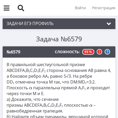
Войти
Регистрация
ЗАДАЧИ ЕГЭ ПРОФИЛЬ
Задача №6579
1. Планиметрия
2. Векторы
№6579
СЛОЖНОСТЬ:
93 %
!
?
3. Стереометрия
В правильной шестиугольной призме
4. Классическое определение вероятности
ABCDEFA₁B₁C₁D₁E₁F₁ сторона основания AB равна 4,
а боковое ребро AA₁ равно 5√3. На ребре
5. Теория вероятностей
DD₁ отмечена точка M так, что DM:MD₁=3:2.
α
6. Уравнения
Плоскость
параллельна прямой A₁F₁ и проходит
α
через точки M и E.
7. Нахождение значений выражений
а) Докажите, что сечение
α
призмы ABCDEFA₁B₁C₁D₁E₁F₁ плоскостью
–
8. Производная
α
равнобедренная трапеция.
9. Задачи прикладного содержания
б) Найдите объем пирамиды, вершиной которой