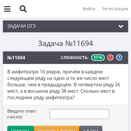
Войти
Регистрация
ЗАДАЧИ ОГЭ
Задача №11694
1. Практическая задача 1-5
2. См. раздел 1
№11694
СЛОЖНОСТЬ:
17 %
!
?
3. См. раздел 1
В амфитеатре 16 рядов, причём в каждом
4. См. раздел 1
следующем ряду на одно и то же число мест
больше, чем в предыдущем. В четвертом ряду 26
5. См. раздел 1
мест, а в восьмом ряду 38 мест. Сколько мест в
6. Вычисления с дробями
последнем ряду амфитеатра?
7. Координатная прямая. Числовые
Введите ответ
неравенства
(число):
8. Степени и корни
Ответить
Решения с форума
+ в тест