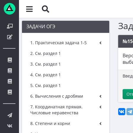
За
ЗАДАЧИ ОГЭ
№15
1. Практическая задача 1-5
2. См. раздел 1
Веро
выби
3. См. раздел 1
4. См. раздел 1
Введ
5. См. раздел 1
От
6. Вычисления с дробями
7. Координатная прямая.
Числовые неравенства
8. Степени и корни