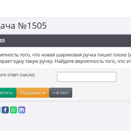
дача №1505
05
ятность того, что новая шариковая ручка пишет плохо (и
рает одну такую ручку. Найдите вероятность того, что э
ите ответ (число):
Решение
ветить
+ в тест