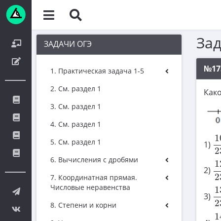
За
ЗАДАЧИ ОГЭ
№17
1. Практическая задача 1-5
2. См. раздел 1
Како
3. См. раздел 1
4. См. раздел 1
1
1
5. См. раздел 1
1)
2
1
6. Вычисления с дробями
1
2)
2
7. Координатная прямая.
1
Числовые неравенства
1
3)
2
8. Степени и корни
1
1