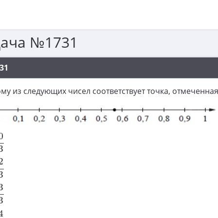
дача №1731
31
му из следующих чисел соответствует точка, отмеченна
0
23
0
3
2
23
2
3
3
23
3
3
4
23
4