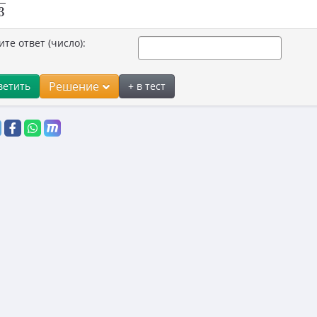
3
ите ответ (число):
Решение
ветить
+ в тест