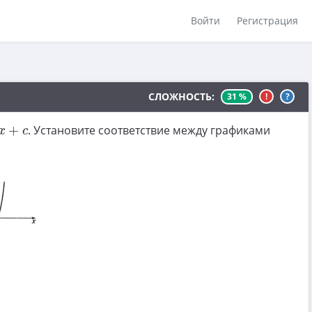
Войти
Регистрация
СЛОЖНОСТЬ:
31 %
!
?
c
+
. Установите соответствие между графиками
x
c