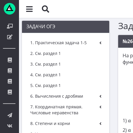
За
ЗАДАЧИ ОГЭ
№26
1. Практическая задача 1-5
2. См. раздел 1
На 
фун
3. См. раздел 1
4. См. раздел 1
5. См. раздел 1
6. Вычисления с дробями
7. Координатная прямая.
Числовые неравенства
a
1)
a
8. Степени и корни
a
2)
a