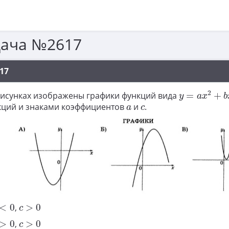
дача №2617
17
y
=
a
x
2
+
b
x
+
2
рисунках изображены графики функций вида
=
+
y
a
x
b
a
c
кций и знаками коэффициентов
и
.
a
c
<
0
c
>
0
<
0
,
>
0
c
>
0
c
>
0
>
0
,
>
0
c