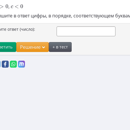
>
0
c
<
0
>
0
,
<
0
c
шите в ответ цифры, в порядке, соответствующем буква
ите ответ (число):
Решение
ветить
+ в тест