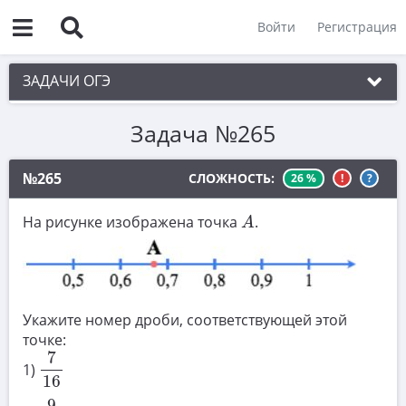
Войти
Регистрация
ЗАДАЧИ ОГЭ
Задача №265
1. Практическая задача 1-5
2. См. раздел 1
№265
СЛОЖНОСТЬ:
26 %
!
?
3. См. раздел 1
A
На рисунке изображена точка
.
A
4. См. раздел 1
5. См. раздел 1
6. Вычисления с дробями
Укажите номер дроби, соответствующей этой
7. Координатная прямая. Числовые
точке:
7
16
неравенства
7
1)
8. Степени и корни
16
9
16
9