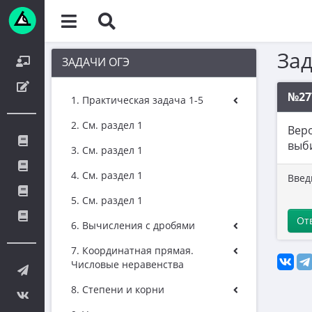
За
ЗАДАЧИ ОГЭ
№27
1. Практическая задача 1-5
2. См. раздел 1
Веро
выби
3. См. раздел 1
4. См. раздел 1
Введ
5. См. раздел 1
От
6. Вычисления с дробями
7. Координатная прямая.
Числовые неравенства
8. Степени и корни