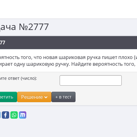
дача №2777
77
ятность того, что новая шариковая ручка пишет плохо (и
рает одну шариковую ручку. Найдите вероятность того, 
ите ответ (число):
Решение
ветить
+ в тест