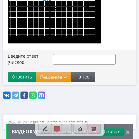
9. Уравнения
10. Теория вероятностей
11. Функции и графики
12. Расчеты по формулам
13. Неравенства
Введите ответ
14. Прогрессии
(число):
15. Треугольники
Решение
Ответить
+ в тест
16. Окружности
17. Четырехугольники и многоугольники
18. Фигуры на клетчатой бумаге
19. Анализ геометрических утверждений
2026 ©, ИП Иванов Дмитрий Михайлович
20. Уравнения, выражения, неравенства
×
ВИДЕОКУРС
по задачам 20-22 ОГЭ:
Открыть
21. Сложные текстовые задачи