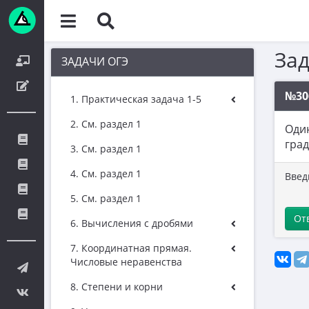
За
ЗАДАЧИ ОГЭ
№30
1. Практическая задача 1-5
2. См. раздел 1
Один
град
3. См. раздел 1
4. См. раздел 1
Введ
5. См. раздел 1
От
6. Вычисления с дробями
7. Координатная прямая.
Числовые неравенства
8. Степени и корни