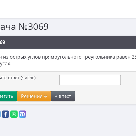
дача №3069
69
 из острых углов прямоугольного треугольника равен 23°
усах.
ите ответ (число):
Решение
ветить
+ в тест