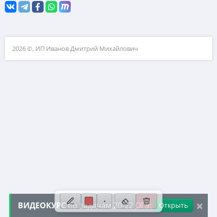
9. Уравнения
10. Теория вероятностей
11. Функции и графики
2026 ©, ИП Иванов Дмитрий Михайлович
12. Расчеты по формулам
13. Неравенства
14. Прогрессии
15. Треугольники
16. Окружности
17. Четырехугольники и многоугольники
18. Фигуры на клетчатой бумаге
19. Анализ геометрических утверждений
20. Уравнения, выражения, неравенства
×
ВИДЕОКУРС
по задачам 20-22 ОГЭ:
Открыть
21. Сложные текстовые задачи