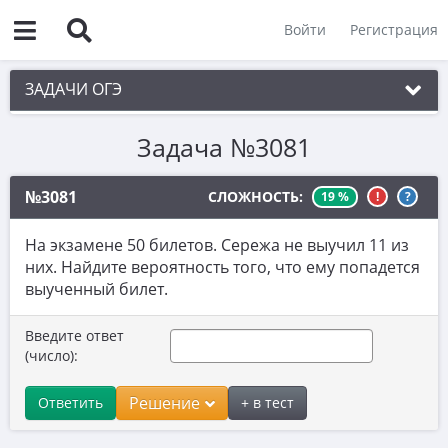
Войти
Регистрация
ЗАДАЧИ ОГЭ
Задача №3081
1. Практическая задача 1-5
2. См. раздел 1
№3081
СЛОЖНОСТЬ:
19 %
!
?
3. См. раздел 1
На экзамене 50 билетов. Сережа не выучил 11 из
4. См. раздел 1
них. Найдите вероятность того, что ему попадется
выученный билет.
5. См. раздел 1
6. Вычисления с дробями
Введите ответ
(число):
7. Координатная прямая. Числовые
неравенства
Решение
Ответить
+ в тест
8. Степени и корни