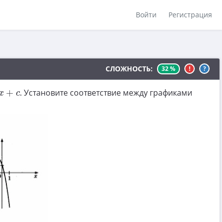
Войти
Регистрация
СЛОЖНОСТЬ:
32 %
!
?
c
+
. Установите соответствие между графиками
x
c