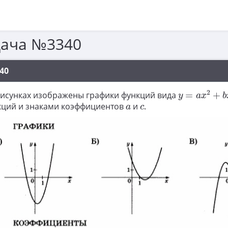
дача №3340
40
y
=
a
x
2
+
b
x
+
2
рисунках изображены графики функций вида
=
+
y
a
x
b
a
c
кций и знаками коэффициентов
и
.
a
c