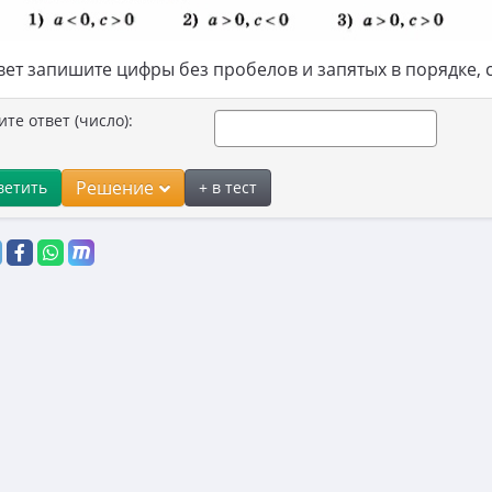
вет запишите цифры без пробелов и запятых в порядке,
ите ответ (число):
Решение
ветить
+ в тест