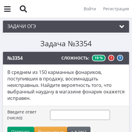
Войти
Регистрация
ЗАДАЧИ ОГЭ
Задача №3354
1. Практическая задача 1-5
2. См. раздел 1
№3354
СЛОЖНОСТЬ:
19 %
!
?
3. См. раздел 1
В среднем из 150 карманных фонариков,
4. См. раздел 1
поступивших в продажу, восемнадцать
неисправных. Найдите вероятность того, что
5. См. раздел 1
выбранный наудачу в магазине фонарик окажется
6. Вычисления с дробями
исправен.
7. Координатная прямая. Числовые
Введите ответ
неравенства
(число):
8. Степени и корни
Решение
Ответить
+ в тест