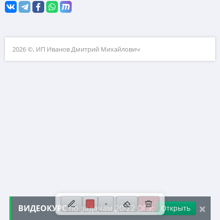
9. Уравнения
10. Теория вероятностей
11. Функции и графики
2026 ©, ИП Иванов Дмитрий Михайлович
12. Расчеты по формулам
13. Неравенства
14. Прогрессии
15. Треугольники
16. Окружности
17. Четырехугольники и многоугольники
18. Фигуры на клетчатой бумаге
19. Анализ геометрических утверждений
20. Уравнения, выражения, неравенства
×
ВИДЕОКУРС
по задачам 20-22 ОГЭ:
Открыть
21. Сложные текстовые задачи