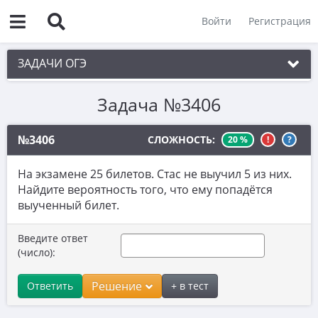
Войти
Регистрация
ЗАДАЧИ ОГЭ
Задача №3406
1. Практическая задача 1-5
2. См. раздел 1
№3406
СЛОЖНОСТЬ:
20 %
!
?
3. См. раздел 1
На экзамене 25 билетов. Стас не выучил 5 из них.
4. См. раздел 1
Найдите вероятность того, что ему попадётся
выученный билет.
5. См. раздел 1
6. Вычисления с дробями
Введите ответ
(число):
7. Координатная прямая. Числовые
неравенства
Решение
Ответить
+ в тест
8. Степени и корни