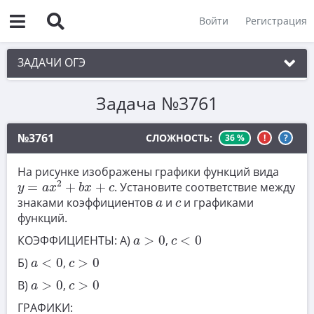
Войти
Регистрация
ЗАДАЧИ ОГЭ
Задача №3761
1. Практическая задача 1-5
2. См. раздел 1
№3761
СЛОЖНОСТЬ:
36 %
!
?
3. См. раздел 1
На рисунке изображены графики функций вида
y
=
a
x
2
+
b
x
+
c
4. См. раздел 1
2
=
+
+
. Установите соответствие между
y
a
x
b
x
c
a
c
знаками коэффициентов
и
и графиками
5. См. раздел 1
a
c
функций.
6. Вычисления с дробями
a
>
0
c
<
0
КОЭФФИЦИЕНТЫ: А)
>
0
,
<
0
a
c
7. Координатная прямая. Числовые
a
<
0
c
>
0
Б)
<
0
,
>
0
a
c
неравенства
a
>
0
c
>
0
В)
>
0
,
>
0
a
c
8. Степени и корни
ГРАФИКИ: