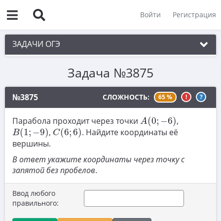
Войти
Регистрация
ЗАДАЧИ ОГЭ
Задача №3875
1. Практическая задача 1-5
2. См. раздел 1
№3875
СЛОЖНОСТЬ:
65 %
!
?
3. См. раздел 1
A
(
0
;
−
6
)
Парабола проходит через точки
(
0
;
−
6
)
,
A
4. См. раздел 1
B
(
1
;
−
9
)
C
(
6
;
6
)
(
1
;
−
9
)
,
(
6
;
6
)
. Найдите координаты её
B
C
вершины.
5. См. раздел 1
В ответ укажите координаты через точку с
6. Вычисления с дробями
запятой без пробелов
.
7. Координатная прямая. Числовые
неравенства
Ввод любого
правильного:
8. Степени и корни