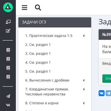
За
ЗАДАЧИ ОГЭ
№39
1. Практическая задача 1-5
2. См. раздел 1
На э
биле
3. См. раздел 1
4. См. раздел 1
Введ
5. См. раздел 1
От
6. Вычисления с дробями
7. Координатная прямая.
Числовые неравенства
8. Степени и корни