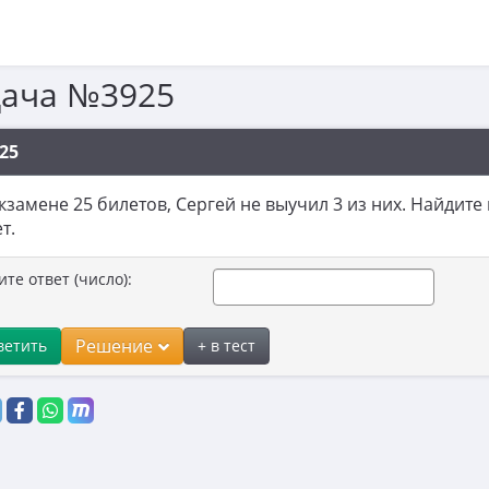
дача №3925
25
кзамене 25 билетов, Сергей не выучил 3 из них. Найдите
т.
ите ответ (число):
Решение
ветить
+ в тест