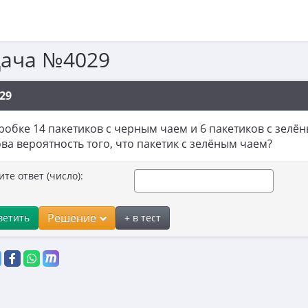
дача №4029
29
робке 14 пакетиков с черным чаем и 6 пакетиков с зелё
ва вероятность того, что пакетик с зелёным чаем?
ите ответ (число):
Решение
ветить
+ в тест