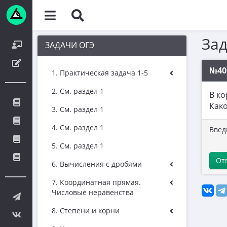
За
ЗАДАЧИ ОГЭ
№40
1. Практическая задача 1-5
2. См. раздел 1
В ко
Како
3. См. раздел 1
4. См. раздел 1
Введ
5. См. раздел 1
От
6. Вычисления с дробями
7. Координатная прямая.
Числовые неравенства
8. Степени и корни