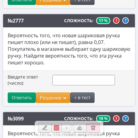
9. Уравнения
10. Теория вероятностей
№2777
СЛОЖНОСТЬ:
17 %
!
?
11. Функции и графики
Вероятность того, что новая шариковая ручка
12. Расчеты по формулам
пишет плохо (или не пишет), равна 0,07.
13. Неравенства
Покупатель в магазине выбирает одну шариковую
ручку. Найдите вероятность того, что эта ручка
14. Прогрессии
пишет хорошо.
15. Треугольники
Введите ответ
16. Окружности
(число):
17. Четырехугольники и многоугольники
Решение
Ответить
+ в тест
18. Фигуры на клетчатой бумаге
19. Анализ геометрических утверждений
№3099
СЛОЖНОСТЬ:
18 %
!
?
20. Уравнения, выражения, неравенства
Вероятность того, что новая шариковая ручка
21. Сложные текстовые задачи