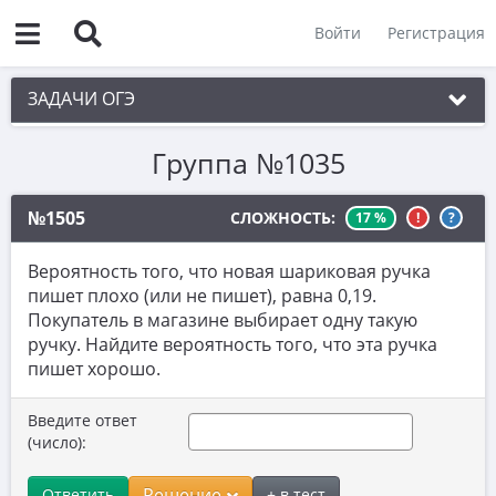
Войти
Регистрация
ЗАДАЧИ ОГЭ
Группа №1035
1. Практическая задача 1-5
2. См. раздел 1
№1505
СЛОЖНОСТЬ:
17 %
!
?
3. См. раздел 1
Вероятность того, что новая шариковая ручка
4. См. раздел 1
пишет плохо (или не пишет), равна 0,19.
Покупатель в магазине выбирает одну такую
5. См. раздел 1
ручку. Найдите вероятность того, что эта ручка
6. Вычисления с дробями
пишет хорошо.
7. Координатная прямая. Числовые
Введите ответ
неравенства
(число):
8. Степени и корни
Решение
Ответить
+ в тест