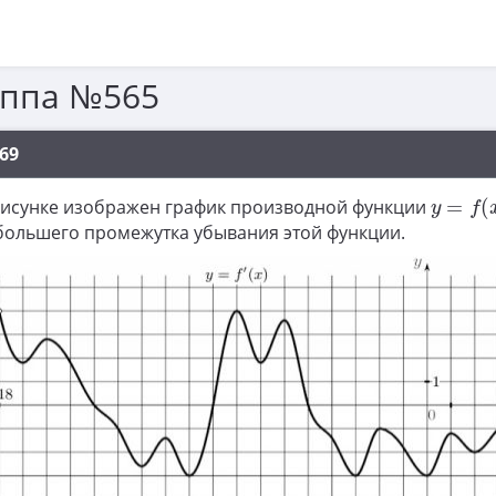
уппа №565
69
y
=
f
(
x
)
рисунке изображен график производной функции
=
(
y
f
большего промежутка убывания этой функции.