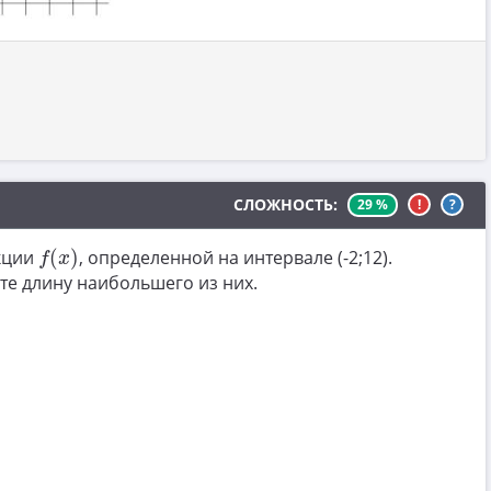
СЛОЖНОСТЬ:
29 %
!
?
f
(
x
)
кции
(
)
, определенной на интервале (-2;12).
f
x
ите длину наибольшего из них.