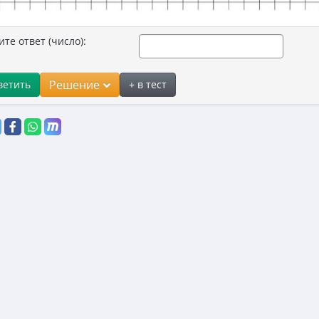
ите ответ (число):
Решение
ветить
+ в тест