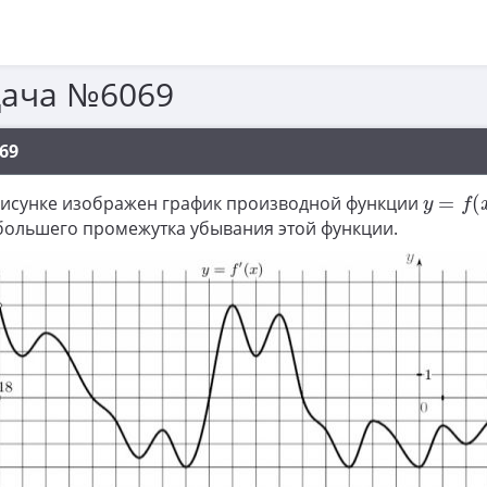
дача №6069
69
y
=
f
(
x
)
рисунке изображен график производной функции
=
(
y
f
большего промежутка убывания этой функции.