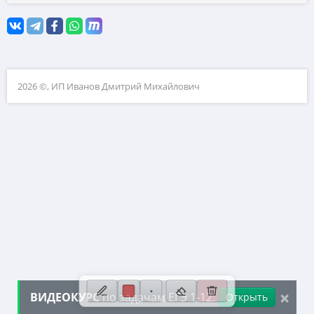
10. Текстовые задачи
11. Графики функций
12. Исследование функций
2026 ©, ИП Иванов Дмитрий Михайлович
13. Сложные уравнения
14. Стереометрия
15. Неравенства
16. Экономические задачи
17. Планиметрия
18. Параметры
19. Числа и их свойства
×
ВИДЕОКУРС
по задачам ЕГЭ 1-12:
Открыть