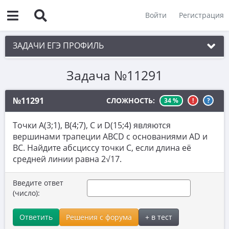
Войти
Регистрация
ЗАДАЧИ ЕГЭ ПРОФИЛЬ
Задача №11291
1. Планиметрия
2. Векторы
№11291
СЛОЖНОСТЬ:
34 %
!
?
3. Стереометрия
Точки A(3;1), B(4;7), C и D(15;4) являются
4. Классическое определение вероятности
вершинами трапеции ABCD с основаниями AD и
BC. Найдите абсциссу точки C, если длина её
5. Теория вероятностей
средней линии равна 2√17.
6. Уравнения
Введите ответ
7. Нахождение значений выражений
(число):
8. Производная
Ответить
Решения с форума
+ в тест
9. Задачи прикладного содержания