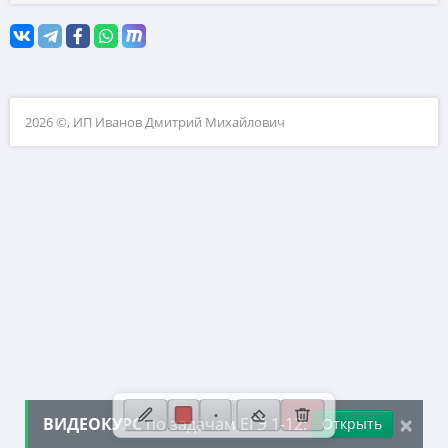
10. Текстовые задачи
11. Графики функций
12. Исследование функций
2026 ©, ИП Иванов Дмитрий Михайлович
13. Сложные уравнения
14. Стереометрия
15. Неравенства
16. Экономические задачи
17. Планиметрия
18. Параметры
19. Числа и их свойства
×
ВИДЕОКУРС
по задачам ЕГЭ 1-12:
Открыть