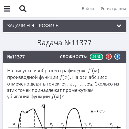
Войти
Регистрация
ЗАДАЧИ ЕГЭ ПРОФИЛЬ
Задача №11377
1. Планиметрия
2. Векторы
№11377
СЛОЖНОСТЬ:
46 %
!
?
3. Стереометрия
y
=
f
′
(
x
)
′
На рисунке изображён график
=
(
)
–
y
f
x
4. Классическое определение вероятности
f
(
x
)
производной функции
(
)
. На оси абсцисс
f
x
x
1
,
x
2
,
.
.
.
,
x
9
отмечено девять точек:
,
,
.
.
.
,
. Сколько из
5. Теория вероятностей
x
x
x
1
2
9
этих точек принадлежат промежуткам
f
(
x
)
6. Уравнения
убывания функции
(
)
?
f
x
7. Нахождение значений выражений
8. Производная
9. Задачи прикладного содержания