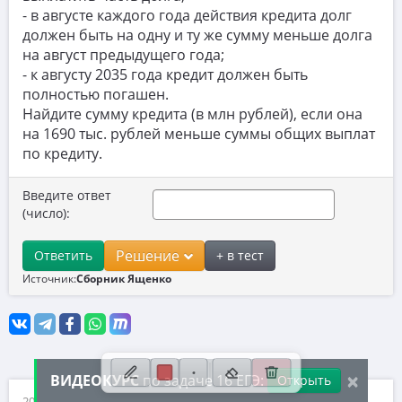
- в августе каждого года действия кредита долг
10. Текстовые задачи
должен быть на одну и ту же сумму меньше долга
11. Графики функций
на август предыдущего года;
- к августу 2035 года кредит должен быть
12. Исследование функций
полностью погашен.
Найдите сумму кредита (в млн рублей), если она
13. Сложные уравнения
на 1690 тыс. рублей меньше суммы общих выплат
14. Стереометрия
по кредиту.
15. Неравенства
Введите ответ
(число):
16. Экономические задачи
17. Планиметрия
Решение
Ответить
+ в тест
18. Параметры
Источник:
Сборник Ященко
19. Числа и их свойства
×
ВИДЕОКУРС
по задаче 16 ЕГЭ:
Открыть
2026 ©, ИП Иванов Дмитрий Михайлович