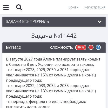
Войти
Регистрация
ЗАДАЧИ ЕГЭ ПРОФИЛЬ
Задача №11442
1. Планиметрия
2. Векторы
№11442
СЛОЖНОСТЬ:
90 %
!
?
3. Стереометрия
В августе 2027 года Алина планирует взять кредит
4. Классическое определение вероятности
в банке на 8 лет. Условия его возврата таковы:
- в январе 2028, 2029, 2030 и 2031 годов долг
5. Теория вероятностей
увеличивается на 15% от суммы долга на конец
6. Уравнения
предыдущего года;
- в январе 2032, 2033, 2034 и 2035 годов долг
7. Нахождение значений выражений
увеличивается на 13% от суммы долга на конец
предыдущего года;
8. Производная
- в период с февраля по июль необходимо
9. Задачи прикладного содержания
выплатить часть долга;