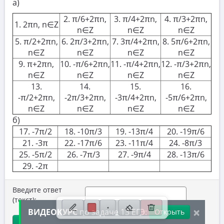
а)
10. Текстовые задачи
2. π/6+2πn,
3. π/4+2πn,
4. π/3+2πn,
1. 2πn, n∈Z
11. Графики функций
n∈Z
n∈Z
n∈Z
5. π/2+2πn,
6. 2π/3+2πn,
7. 3π/4+2πn,
8. 5π/6+2πn,
12. Исследование функций
n∈Z
n∈Z
n∈Z
n∈Z
9. π+2πn,
10. -π/6+2πn,
11. -π/4+2πn,
12. -π/3+2πn,
13. Сложные уравнения
n∈Z
n∈Z
n∈Z
n∈Z
14. Стереометрия
13.
14.
15.
16.
-π/2+2πn,
-2π/3+2πn,
-3π/4+2πn,
-5π/6+2πn,
15. Неравенства
n∈Z
n∈Z
n∈Z
n∈Z
16. Экономические задачи
б)
17. -7π/2
18. -10π/3
19. -13π/4
20. -19π/6
17. Планиметрия
21. -3π
22. -17π/6
23. -11π/4
24. -8π/3
25. -5π/2
26. -7π/3
27. -9π/4
28. -13π/6
18. Параметры
29. -2π
19. Числа и их свойства
Введите ответ
(текст):
×
ВИДЕОКУРС
по задаче 13 ЕГЭ:
Открыть
Решение
Ответить
+ в тест