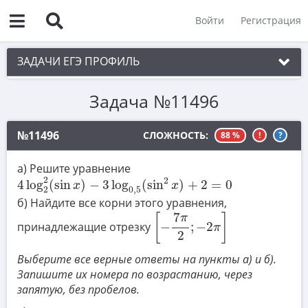
Войти
Регистрация
ЗАДАЧИ ЕГЭ ПРОФИЛЬ
Задача №11496
1. Планиметрия
2. Векторы
№11496
СЛОЖНОСТЬ:
88 %
!
?
3. Стереометрия
а) Решите уравнение
4
log
2
2
(
sin
x
)
−
3
log
0
,
5
(
sin
2
x
)
+
2
=
0
4. Классическое определение вероятности
2
2
4
log
(
sin
)
−
3
log
(
sin
)
+
2
=
0
x
x
2
0
,
5
5. Теория вероятностей
б) Найдите все корни этого уравнения,
[
−
7
π
2
;
−
2
π
]
7
[
]
π
6. Уравнения
принадлежащие отрезку
−
;
−
2
π
2
7. Нахождение значений выражений
Выберите все верные ответы на пункты а) и б).
Запишите их номера по возрастанию, через
8. Производная
запятую, без пробелов.
9. Задачи прикладного содержания