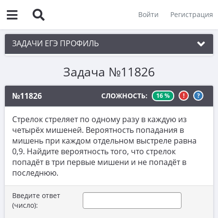
Войти
Регистрация
ЗАДАЧИ ЕГЭ ПРОФИЛЬ
Задача №11826
1. Планиметрия
2. Векторы
№11826
СЛОЖНОСТЬ:
16 %
!
?
3. Стереометрия
Стрелок стреляет по одному разу в каждую из
4. Классическое определение вероятности
четырёх мишеней. Вероятность попадания в
мишень при каждом отдельном выстреле равна
5. Теория вероятностей
0,9. Найдите вероятность того, что стрелок
6. Уравнения
попадёт в три первые мишени и не попадёт в
последнюю.
7. Нахождение значений выражений
8. Производная
Введите ответ
(число):
9. Задачи прикладного содержания