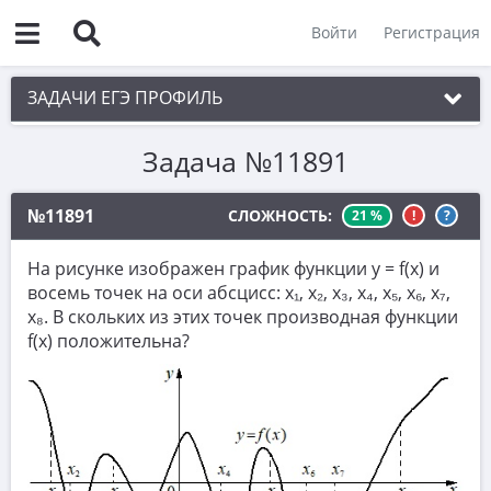
Войти
Регистрация
ЗАДАЧИ ЕГЭ ПРОФИЛЬ
Задача №11891
1. Планиметрия
2. Векторы
№11891
СЛОЖНОСТЬ:
21 %
!
?
3. Стереометрия
На рисунке изображен график функции y = f(x) и
4. Классическое определение вероятности
восемь точек на оси абсцисс: x₁, x₂, x₃, x₄, x₅, x₆, x₇,
x₈. В скольких из этих точек производная функции
5. Теория вероятностей
f(x) положительна?
6. Уравнения
7. Нахождение значений выражений
8. Производная
9. Задачи прикладного содержания