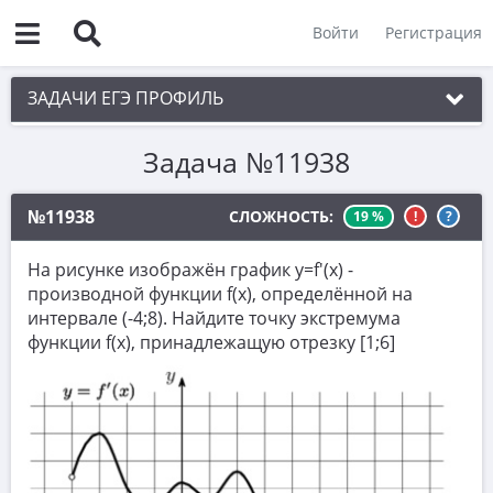
Войти
Регистрация
ЗАДАЧИ ЕГЭ ПРОФИЛЬ
Задача №11938
1. Планиметрия
2. Векторы
№11938
СЛОЖНОСТЬ:
19 %
!
?
3. Стереометрия
На рисунке изображён график y=f'(x) -
4. Классическое определение вероятности
производной функции f(x), определённой на
интервале (-4;8). Найдите точку экстремума
5. Теория вероятностей
функции f(x), принадлежащую отрезку [1;6]
6. Уравнения
7. Нахождение значений выражений
8. Производная
9. Задачи прикладного содержания