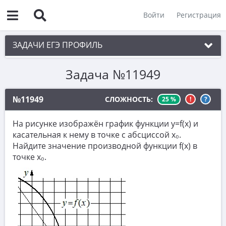
Войти
Регистрация
ЗАДАЧИ ЕГЭ ПРОФИЛЬ
Задача №11949
1. Планиметрия
2. Векторы
№11949
СЛОЖНОСТЬ:
25 %
!
?
3. Стереометрия
На рисунке изображён график функции y=f(x) и
4. Классическое определение вероятности
касательная к нему в точке с абсциссой x₀.
Найдите значение производной функции f(x) в
5. Теория вероятностей
точке x₀.
6. Уравнения
7. Нахождение значений выражений
8. Производная
9. Задачи прикладного содержания