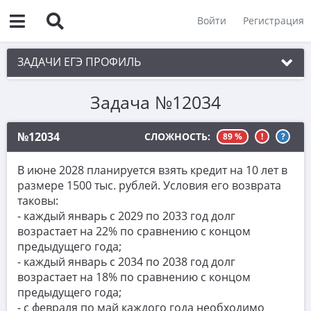
Войти
Регистрация
ЗАДАЧИ ЕГЭ ПРОФИЛЬ
Задача №12034
1. Планиметрия
2. Векторы
№12034
СЛОЖНОСТЬ:
89 %
!
?
3. Стереометрия
В июне 2028 планируется взять кредит на 10 лет в
4. Классическое определение вероятности
размере 1500 тыс. рублей. Условия его возврата
таковы:
5. Теория вероятностей
- каждый январь с 2029 по 2033 год долг
6. Уравнения
возрастает на 22% по сравнению с концом
предыдущего года;
7. Нахождение значений выражений
- каждый январь с 2034 по 2038 год долг
возрастает на 18% по сравнению с концом
8. Производная
предыдущего года;
9. Задачи прикладного содержания
- с февраля по май каждого года необходимо