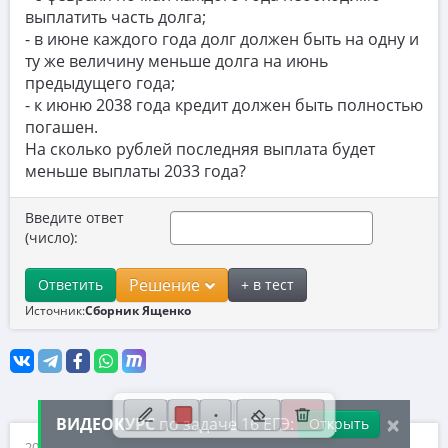
выплатить часть долга;
10. Текстовые задачи
- в июне каждого года долг должен быть на одну и
11. Графики функций
ту же величину меньше долга на июнь
предыдущего года;
12. Исследование функций
- к июню 2038 года кредит должен быть полностью
погашен.
13. Сложные уравнения
На сколько рублей последняя выплата будет
14. Стереометрия
меньше выплаты 2033 года?
15. Неравенства
Введите ответ
(число):
16. Экономические задачи
17. Планиметрия
Решение
Ответить
+ в тест
18. Параметры
Источник:
Сборник Ященко
19. Числа и их свойства
×
ВИДЕОКУРС
по задаче 16 ЕГЭ:
Открыть
2026 ©, ИП Иванов Дмитрий Михайлович