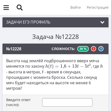
Войти
Регистрация
ЗАДАЧИ ЕГЭ ПРОФИЛЬ
Задача №12228
1. Планиметрия
2. Векторы
№12228
СЛОЖНОСТЬ:
36 %
!
?
3. Стереометрия
Высота над землёй подброшенного вверх мяча
h
(
t
)
=
1
,
6
+
13
t
−
5
t
2
h
4. Классическое определение вероятности
2
меняется по закону
(
)
=
1
,
6
+
13
−
5
, где
h
t
t
t
h
t
- высота в метрах,
- время в секундах,
5. Теория вероятностей
t
прошедшее с момента броска. Сколько секунд
6. Уравнения
мяч будет находиться на высоте не менее 6
метров?
7. Нахождение значений выражений
8. Производная
Введите ответ
(число):
9. Задачи прикладного содержания