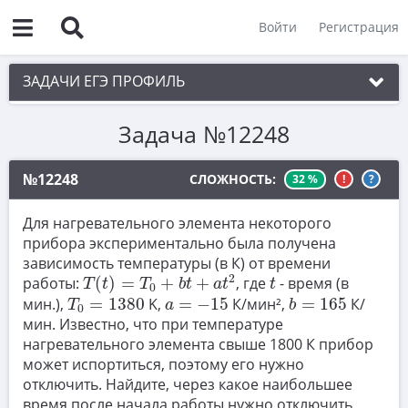
Войти
Регистрация
ЗАДАЧИ ЕГЭ ПРОФИЛЬ
Задача №12248
1. Планиметрия
2. Векторы
№12248
СЛОЖНОСТЬ:
32 %
!
?
3. Стереометрия
Для нагревательного элемента некоторого
4. Классическое определение вероятности
прибора экспериментально была получена
зависимость температуры (в К) от времени
5. Теория вероятностей
T
(
t
)
=
T
0
+
b
t
+
a
t
2
t
2
работы:
(
)
=
+
+
, где
- время (в
T
t
T
b
t
a
t
t
0
T
0
=
1380
b
=
165
a
=
−
15
6. Уравнения
мин.),
=
1380
K,
=
−
15
К/мин²,
=
165
К/
T
a
b
0
мин. Известно, что при температуре
7. Нахождение значений выражений
нагревательного элемента свыше 1800 К прибор
8. Производная
может испортиться, поэтому его нужно
отключить. Найдите, через какое наибольшее
9. Задачи прикладного содержания
время после начала работы нужно отключить