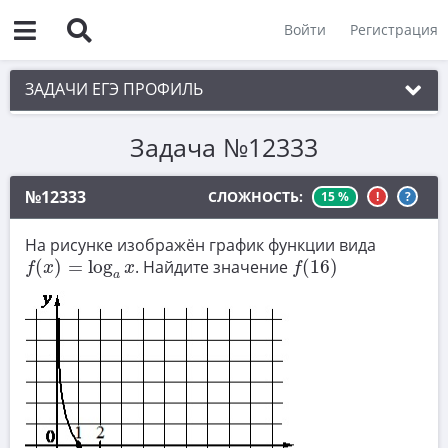
Войти
Регистрация
ЗАДАЧИ ЕГЭ ПРОФИЛЬ
Задача №12333
1. Планиметрия
2. Векторы
№12333
СЛОЖНОСТЬ:
15 %
!
?
3. Стереометрия
На рисунке изображён график функции вида
f
(
x
)
=
log
a
x
f
(
16
)
4. Классическое определение вероятности
(
)
=
log
. Найдите значение
(
16
)
f
x
x
f
a
5. Теория вероятностей
6. Уравнения
7. Нахождение значений выражений
8. Производная
9. Задачи прикладного содержания