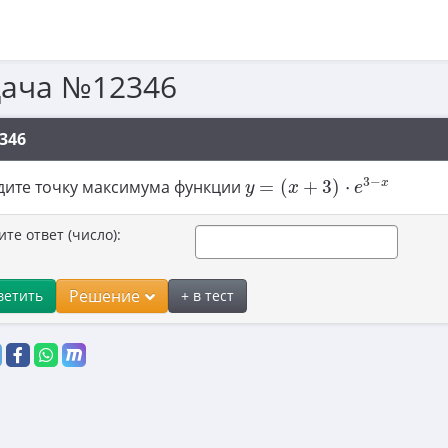
дача №12346
346
y
=
(
x
+
3
)
⋅
e
3
−
x
3
−
x
дите точку максимума функции
=
(
+
3
)
⋅
y
x
e
ите ответ (число):
Решение
ветить
+ в тест