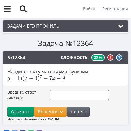
Войти
Регистрация
ЗАДАЧИ ЕГЭ ПРОФИЛЬ
Задача №12364
1. Планиметрия
2. Векторы
№12364
СЛОЖНОСТЬ:
20 %
!
?
3. Стереометрия
Найдите точку максимума функции
y
=
ln
(
x
+
3
)
7
−
7
x
−
9
4. Классическое определение вероятности
7
=
ln
(
+
3
)
−
7
−
9
y
x
x
5. Теория вероятностей
Введите ответ
6. Уравнения
(число):
7. Нахождение значений выражений
Решение
Ответить
+ в тест
8. Производная
Источник:
Новый банк ФИПИ
9. Задачи прикладного содержания