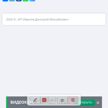
10. Текстовые задачи
11. Графики функций
2026 ©, ИП Иванов Дмитрий Михайлович
12. Исследование функций
13. Сложные уравнения
14. Стереометрия
15. Неравенства
16. Экономические задачи
17. Планиметрия
18. Параметры
19. Числа и их свойства
×
ВИДЕОКУРС
по задачам ЕГЭ 1-12:
Открыть