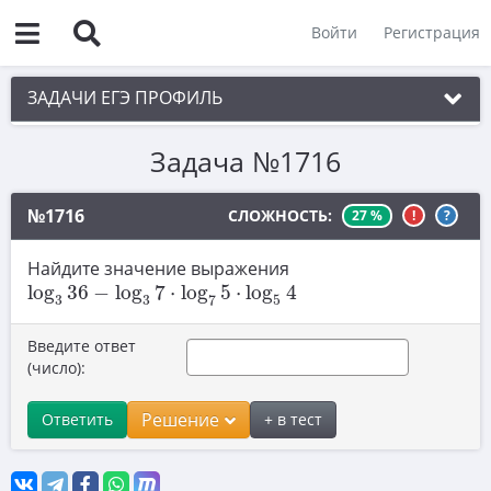
Войти
Регистрация
ЗАДАЧИ ЕГЭ ПРОФИЛЬ
Задача №1716
1. Планиметрия
2. Векторы
№1716
СЛОЖНОСТЬ:
27 %
!
?
3. Стереометрия
Найдите значение выражения
log
3
36
−
log
3
7
⋅
log
7
5
⋅
log
5
4
4. Классическое определение вероятности
log
36
−
log
7
⋅
log
5
⋅
log
4
3
3
7
5
5. Теория вероятностей
Введите ответ
6. Уравнения
(число):
7. Нахождение значений выражений
Решение
Ответить
+ в тест
8. Производная
9. Задачи прикладного содержания