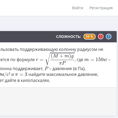
Войти
Регистрация
СЛОЖНОСТЬ:
59 %
!
?
пользовать поддерживающую колонну радиусом не
r
=
(
M
+
m
)
g
π
P
(
+
)
√
M
m
g
m
=
150
яется по формуле
=
, где
=
150
кг –
r
m
π
P
P
олонна поддерживает,
– давление (в Па),
P
м
/
с
²
π
=
3
0
м
/
с
²
и
=
3
найдите максимальное давление,
π
ет дайте в килопаскалях.