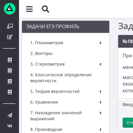
За
ЗАДАЧИ ЕГЭ ПРОФИЛЬ
№18
1. Планиметрия
2. Векторы
При
3. Стереометрия
мене
4. Классическое определение
мас
вероятности
оказ
кото
5. Теория вероятностей
6. Уравнения
Введ
7. Нахождение значений
выражений
От
8. Производная