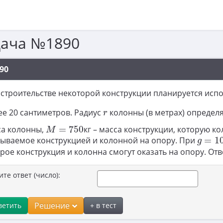
дача №1890
90
 строительстве некоторой конструкции планируется ис
r
е 20 сантиметров. Радиус
колонны (в метрах) определ
r
M
=
750
са колонны,
=
750
кг – масса конструкции, которую к
M
g
=
10
ываемое конструкцией и колонной на опору. При
=
1
g
рое конструкция и колонна смогут оказать на опору. Отв
ите ответ (число):
Решение
ветить
+ в тест