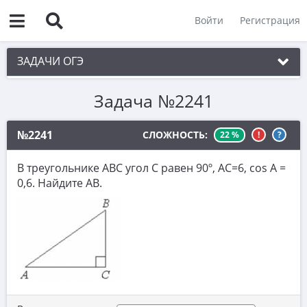
Войти
Регистрация
ЗАДАЧИ ОГЭ
Задача №2241
1. Практическая задача 1-5
2. См. раздел 1
№2241
СЛОЖНОСТЬ:
22 %
!
?
3. См. раздел 1
В треугольнике ABC угол C равен 90º, AC=6, cos A =
4. См. раздел 1
0,6. Найдите AB.
5. См. раздел 1
6. Вычисления с дробями
7. Координатная прямая. Числовые
неравенства
8. Степени и корни