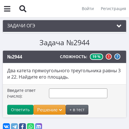
Войти
Регистрация
ЗАДАЧИ ОГЭ
Задача №2944
1. Практическая задача 1-5
2. См. раздел 1
№2944
СЛОЖНОСТЬ:
19 %
!
?
3. См. раздел 1
Два катета прямоугольного треугольника равны 3
4. См. раздел 1
и 22. Найдите его площадь.
5. См. раздел 1
Введите ответ
6. Вычисления с дробями
(число):
7. Координатная прямая. Числовые
Решение
Ответить
+ в тест
неравенства
8. Степени и корни