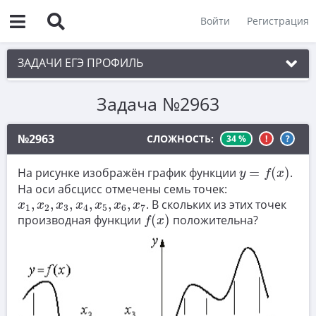
Войти
Регистрация
ЗАДАЧИ ЕГЭ ПРОФИЛЬ
Задача №2963
1. Планиметрия
2. Векторы
№2963
СЛОЖНОСТЬ:
34 %
!
?
3. Стереометрия
y
=
f
(
x
)
На рисунке изображён график функции
=
(
)
.
y
f
x
4. Классическое определение вероятности
На оси абсцисс отмечены семь точек:
x
1
,
x
2
,
x
3
,
x
4
,
x
5
,
x
6
,
x
7
,
,
,
,
,
,
. В скольких из этих точек
5. Теория вероятностей
x
x
x
x
x
x
x
1
2
3
4
5
6
7
f
(
x
)
производная функции
(
)
положительна?
f
x
6. Уравнения
7. Нахождение значений выражений
8. Производная
9. Задачи прикладного содержания