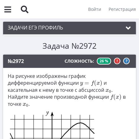
Войти
Регистрация
ЗАДАЧИ ЕГЭ ПРОФИЛЬ
Задача №2972
1. Планиметрия
2. Векторы
№2972
СЛОЖНОСТЬ:
26 %
!
?
3. Стереометрия
На рисунке изображены график
y
=
f
(
x
)
4. Классическое определение вероятности
дифференцируемой функции
=
(
)
и
y
f
x
x
0
касательная к нему в точке с абсциссой
.
5. Теория вероятностей
x
0
f
(
x
)
Найдите значение производной функции
(
)
в
f
x
6. Уравнения
x
0
точке
.
x
0
7. Нахождение значений выражений
8. Производная
9. Задачи прикладного содержания