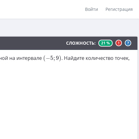
Войти
Регистрация
СЛОЖНОСТЬ:
21 %
!
?
(
−
5
;
9
)
ной на интервале
(
−
5
;
9
)
. Найдите количество точек,