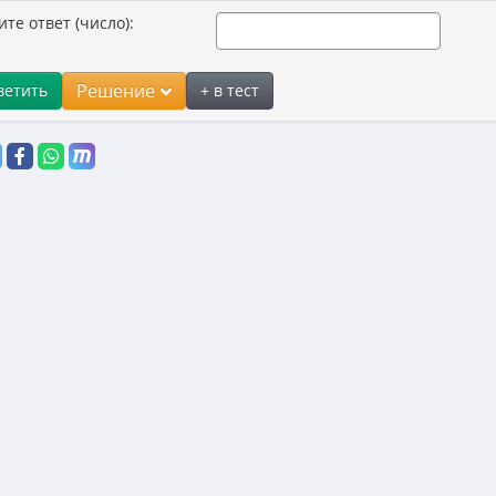
ите ответ (число):
Решение
ветить
+ в тест