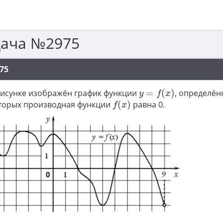
дача №2975
75
y
=
f
(
x
)
рисунке изображён график функции
=
(
)
, определён
y
f
x
f
(
x
)
оторых производная функции
(
)
равна 0.
f
x