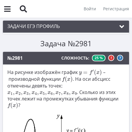
Войти
Регистрация
ЗАДАЧИ ЕГЭ ПРОФИЛЬ
Задача №2981
1. Планиметрия
2. Векторы
№2981
СЛОЖНОСТЬ:
25 %
!
?
3. Стереометрия
y
=
f
′
(
x
)
′
На рисунке изображён график
=
(
)
–
y
f
x
4. Классическое определение вероятности
f
(
x
)
производной функции
(
)
. На оси абсцисс
f
x
отмечены девять точек:
5. Теория вероятностей
x
1
,
x
2
,
x
3
,
x
4
,
x
5
,
x
6
,
x
7
,
x
8
,
x
9
,
,
,
,
,
,
,
,
. Сколько из этих
x
x
x
x
x
x
x
x
x
1
2
3
4
5
6
7
8
9
6. Уравнения
точек лежит на промежутках убывания функции
f
(
x
)
(
)
?
f
x
7. Нахождение значений выражений
8. Производная
9. Задачи прикладного содержания