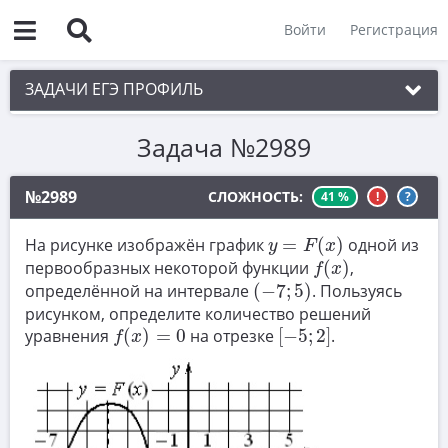
Войти
Регистрация
ЗАДАЧИ ЕГЭ ПРОФИЛЬ
Задача №2989
1. Планиметрия
2. Векторы
№2989
СЛОЖНОСТЬ:
41 %
!
?
3. Стереометрия
y
=
F
(
x
)
На рисунке изображён график
=
(
)
одной из
y
F
x
4. Классическое определение вероятности
f
(
x
)
первообразных некоторой функции
(
)
,
f
x
(
−
7
;
5
)
определённой на интервале
(
−
7
;
5
)
. Пользуясь
5. Теория вероятностей
рисунком, определите количество решений
f
(
x
)
=
0
[
−
5
;
2
]
6. Уравнения
уравнения
(
)
=
0
на отрезке
[
−
5
;
2
]
.
f
x
7. Нахождение значений выражений
8. Производная
9. Задачи прикладного содержания