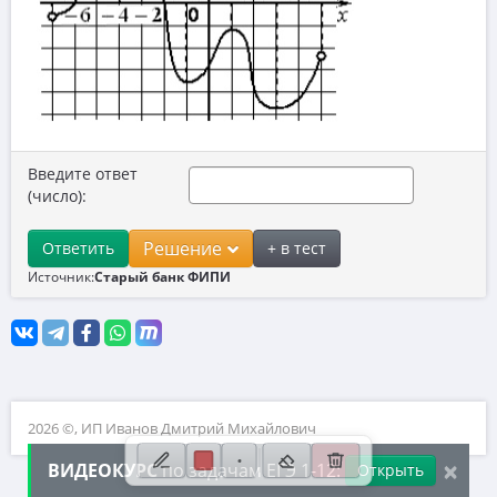
10. Текстовые задачи
11. Графики функций
12. Исследование функций
13. Сложные уравнения
Введите ответ
14. Стереометрия
(число):
15. Неравенства
Решение
Ответить
+ в тест
16. Экономические задачи
Источник:
Старый банк ФИПИ
17. Планиметрия
18. Параметры
19. Числа и их свойства
2026 ©, ИП Иванов Дмитрий Михайлович
×
ВИДЕОКУРС
по задачам ЕГЭ 1-12:
Открыть