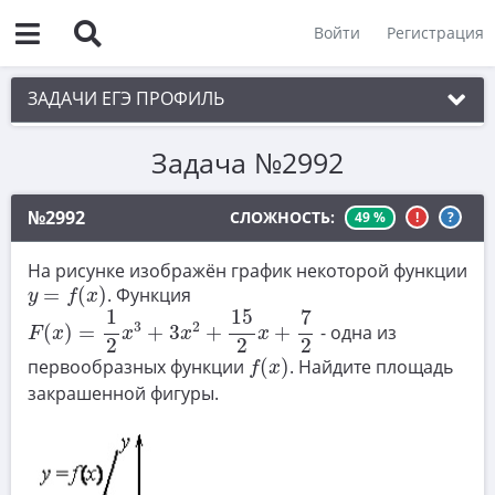
Войти
Регистрация
ЗАДАЧИ ЕГЭ ПРОФИЛЬ
Задача №2992
1. Планиметрия
2. Векторы
№2992
СЛОЖНОСТЬ:
49 %
!
?
3. Стереометрия
На рисунке изображён график некоторой функции
y
=
f
(
x
)
4. Классическое определение вероятности
=
(
)
. Функция
y
f
x
F
(
x
)
=
1
2
x
3
+
3
x
2
+
15
2
x
+
7
2
7
1
15
5. Теория вероятностей
3
2
(
)
=
+
3
+
+
- одна из
F
x
x
x
x
2
2
2
f
(
x
)
6. Уравнения
первообразных функции
(
)
. Найдите площадь
f
x
закрашенной фигуры.
7. Нахождение значений выражений
8. Производная
9. Задачи прикладного содержания