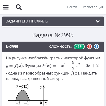
Войти
Регистрация
ЗАДАЧИ ЕГЭ ПРОФИЛЬ
Задача №2995
1. Планиметрия
2. Векторы
№2995
СЛОЖНОСТЬ:
49 %
!
?
3. Стереометрия
На рисунке изображён график некоторой функции
F
(
x
)
=
−
x
3
−
9
2
x
2
−
6
x
+
2
4. Классическое определение вероятности
9
y
=
f
(
x
)
3
2
=
(
)
. Функция
(
)
=
−
−
−
6
+
2
y
f
x
F
x
x
x
x
2
5. Теория вероятностей
f
(
x
)
- одна из первообразных функции
(
)
. Найдите
f
x
6. Уравнения
площадь закрашенной фигуры.
7. Нахождение значений выражений
8. Производная
9. Задачи прикладного содержания