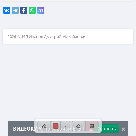
10. Текстовые задачи
11. Графики функций
12. Исследование функций
2026 ©, ИП Иванов Дмитрий Михайлович
13. Сложные уравнения
14. Стереометрия
15. Неравенства
16. Экономические задачи
17. Планиметрия
18. Параметры
19. Числа и их свойства
×
ВИДЕОКУРС
по задачам ЕГЭ 1-12:
Открыть