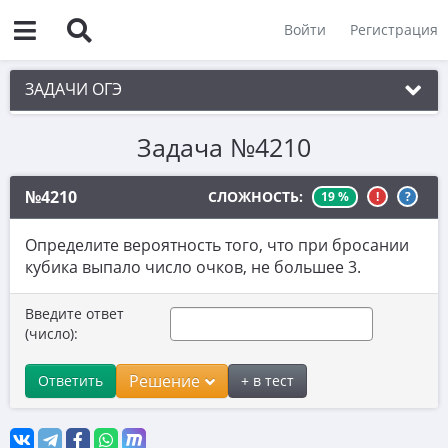
Войти
Регистрация
ЗАДАЧИ ОГЭ
Задача №4210
1. Практическая задача 1-5
2. См. раздел 1
№4210
СЛОЖНОСТЬ:
19 %
!
?
3. См. раздел 1
Определите вероятность того, что при бросании
4. См. раздел 1
кубика выпало число очков, не большее 3.
5. См. раздел 1
Введите ответ
6. Вычисления с дробями
(число):
7. Координатная прямая. Числовые
Решение
Ответить
+ в тест
неравенства
8. Степени и корни