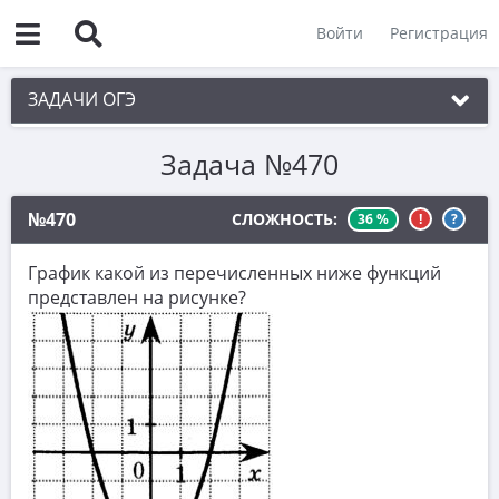
Войти
Регистрация
ЗАДАЧИ ОГЭ
Задача №470
1. Практическая задача 1-5
2. См. раздел 1
№470
СЛОЖНОСТЬ:
36 %
!
?
3. См. раздел 1
График какой из перечисленных ниже функций
4. См. раздел 1
представлен на рисунке?
5. См. раздел 1
6. Вычисления с дробями
7. Координатная прямая. Числовые
неравенства
8. Степени и корни