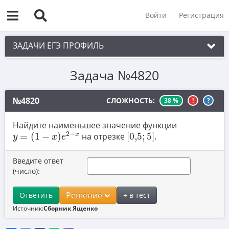
Войти
Регистрация
ЗАДАЧИ ЕГЭ ПРОФИЛЬ
Задача №4820
1. Планиметрия
2. Векторы
№4820
СЛОЖНОСТЬ:
38 %
!
?
3. Стереометрия
Найдите наименьшее значение функции
y
=
(
1
−
x
)
e
2
−
x
[
0
,
5
;
5
]
4. Классическое определение вероятности
2
−
x
=
(
1
−
)
на отрезке
[
0
,
5
;
5
]
.
y
x
e
5. Теория вероятностей
Введите ответ
6. Уравнения
(число):
7. Нахождение значений выражений
Решение
Ответить
+ в тест
8. Производная
Источник:
Сборник Ященко
9. Задачи прикладного содержания